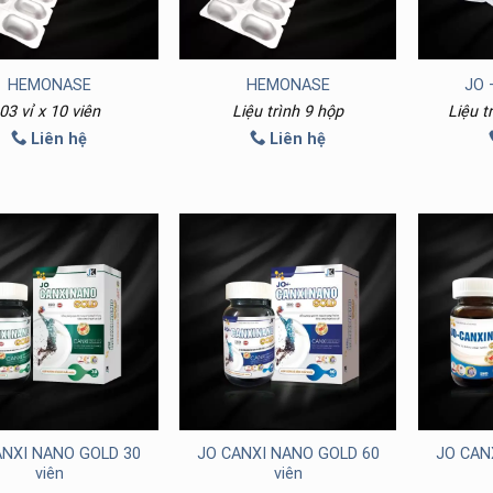
HEMONASE
HEMONASE
JO 
03 vỉ x 10 viên
Liệu trình 9 hộp
Liệu tr
Liên hệ
Liên hệ
ANXI NANO GOLD 30
JO CANXI NANO GOLD 60
JO CAN
viên
viên