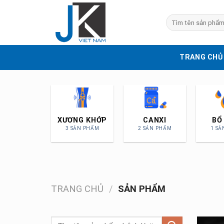
Skip
to
Tìm
kiếm:
content
TRANG CHỦ
BỔ MÁU
TIỂU ĐƯỜNG
BỔ GAN
1 SẢN PHẨM
1 SẢN PHẨM
2 SẢN PHẨM
TRANG CHỦ
/
SẢN PHẨM
Tìm