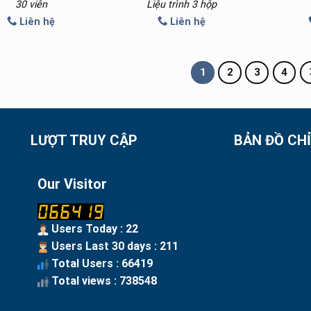
30 viên
Liệu trình 3 hộp
Liên hệ
Liên hệ
1
2
3
4
LƯỢT TRUY CẬP
BẢN ĐỒ CH
Our Visitor
Users Today : 22
Users Last 30 days : 211
Total Users : 66419
Total views : 738548