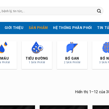
GIỚI THIỆU
SẢN PHẨM
HỆ THỐNG PHÂN PHỐI
TIN T
BỔ NÃO
ĐỀ KHÁNG
HÔ HẤP
3 SẢN PHẨM
2 SẢN PHẨM
3 SẢN PHẨM
Hiển thị 1–12 của 3