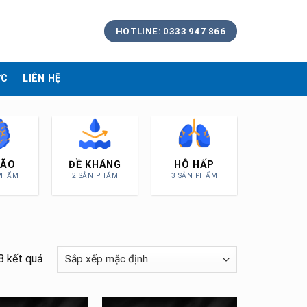
HOTLINE: 0333 947 866
ỨC
LIÊN HỆ
MẮT
TIÊU HÓA
TIM MẠCH
2 SẢN PHẨM
3 SẢN PHẨM
2 SẢN PHẨM
8 kết quả