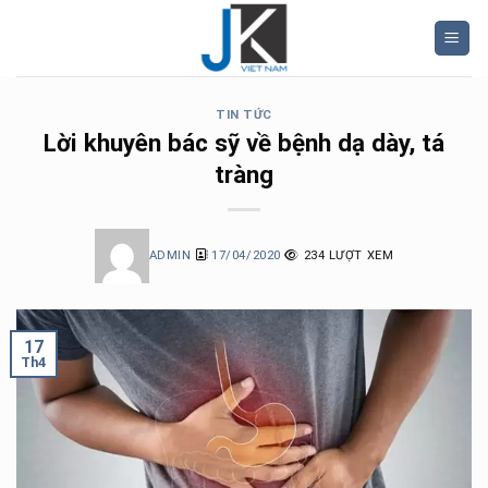
Skip
to
content
TIN TỨC
Lời khuyên bác sỹ về bệnh dạ dày, tá
tràng
ADMIN
17/04/2020
234 LƯỢT XEM
17
Th4