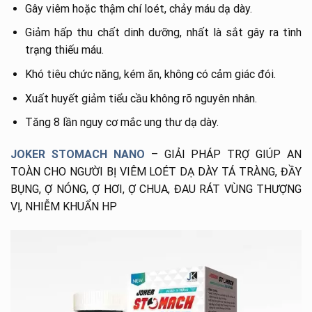
Gây viêm hoặc thậm chí loét, chảy máu dạ dày.
Giảm hấp thu chất dinh dưỡng, nhất là sắt gây ra tình
trạng thiếu máu.
Khó tiêu chức năng, kém ăn, không có cảm giác đói.
Xuất huyết giảm tiểu cầu không rõ nguyên nhân.
Tăng 8 lần nguy cơ mắc ung thư dạ dày.
JOKER STOMACH NANO
– GIẢI PHÁP TRỢ GIÚP AN
TOÀN CHO NGƯỜI BỊ VIÊM LOÉT DẠ DÀY TÁ TRÀNG, ĐẦY
BỤNG, Ợ NÓNG, Ợ HƠI, Ợ CHUA, ĐAU RÁT VÙNG THƯỢNG
VỊ, NHIỄM KHUẨN HP