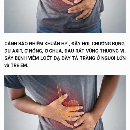
CẢNH BÁO NHIỄM KHUẨN HP , ĐẦY HƠI, CHƯỚNG BỤNG,
DƯ AXIT, Ợ NÓNG, Ợ CHUA, ĐAU RÁT VÙNG THƯỢNG VỊ,
GÂY BỆNH VIÊM LOÉT DẠ DÀY TÁ TRÀNG Ở NGƯỜI LỚN
và TRẺ EM.