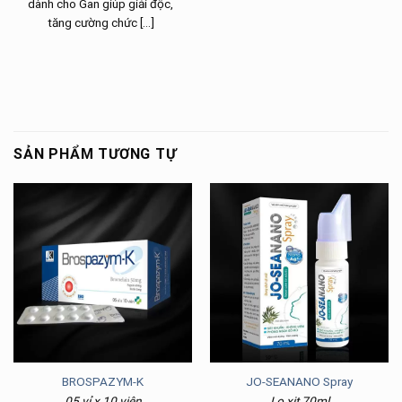
dành cho Gan giúp giải độc,
tăng cường chức [...]
SẢN PHẨM TƯƠNG TỰ
BROSPAZYM-K
JO-SEANANO Spray
05 vỉ x 10 viên
Lọ xịt 70ml