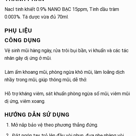
Nacl tinh khiết 0.9% NANO BẠC 15ppm, Tinh dầu tràm
0.003%. Tá dược vừa đủ 70ml.
PHỤ LIỆU
CÔNG DỤNG
Vệ sinh mũi hàng ngày, rửa trôi bụi bần, vi khuẩn và các tác
nhân gây dị ứng ở mũi.
Làm ẩm khoang mũi, phòng ngừa khô mũi, làm loãng dịch
nhầy trong mũi, giúp thông mũi, dễ thở.
Hỗ trợ kháng viêm, sát khuẩn phòng ngừa sổ mũi, viêm mũi
dị ứng, viêm xoang.
HƯỚNG DẪN SỬ DỤNG
Mở nắp bảo vệ theo phương thẳng đứng.
Đặt ngón tay trỏ lên đầu vòi phun, đưa nhẹ nhàng vòi