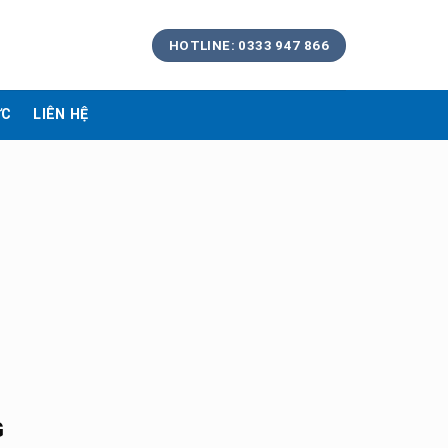
HOTLINE: 0333 947 866
ỨC
LIÊN HỆ
G