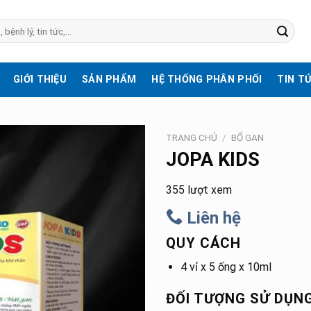
GIỚI THIỆU
SẢN PHẨM
HỆ THỐNG PHÂN PHỐI
TIN T
TRANG CHỦ
/
BỔ GAN
JOPA KIDS
355 lượt xem
Liên hệ
QUY CÁCH
4 vỉ x 5 ống x 10ml
ĐỐI TƯỢNG SỬ DỤN