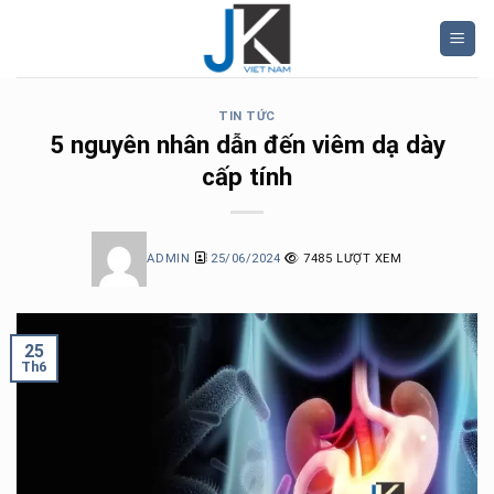
Skip
to
content
TIN TỨC
5 nguyên nhân dẫn đến viêm dạ dày
cấp tính
ADMIN
25/06/2024
7485 LƯỢT XEM
25
Th6