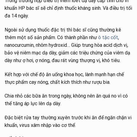
Trong trường hợp điều trị viêm loét dạ dày cấp tính cho vi
khuẩn HP bác sĩ sẽ chỉ định thuốc kháng sinh. Và điều trị tối
đa 14 ngày.
Ngoài sử dụng thuốc đặc trị thì bác sĩ cũng thường kê
thêm một số sản phẩm. Có thành phần như
ô tặc cốt
,
nanocurcumin, nhôm hydroxid… Giúp trung hòa acid dịch vị,
bảo vệ niêm mạc dạ dày, giảm các triệu chứng của viêm dạ
dày như ợ hơi, ợ nóng, đau rát vùng thượng vị, khó tiêu.
Kết hợp với chế độ ăn uống khoa học, lành mạnh hạn chế
thực phẩm cay nóng, chất kích thích như rượu bia.
Chia nhỏ các bữa ăn trong ngày, không nên ăn quá no vì có
thể tăng áp lực lên dạ dày.
Đặc biệt rửa tay thường xuyên trước khi ăn để ngăn chặn vi
khuẩn, virus xâm nhập vào cơ thể.